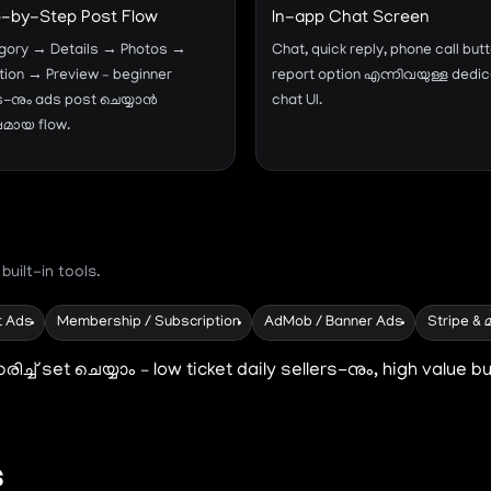
-by-Step Post Flow
In-app Chat Screen
gory → Details → Photos →
Chat, quick reply, phone call butt
ion → Preview – beginner
report option എന്നിവയുള്ള dedi
s-നും ads post ചെയ്യാൻ
chat UI.
പമായ flow.
ilt-in tools.
t Ads
Membership / Subscription
AdMob / Banner Ads
Stripe & 
്ച് set ചെയ്യാം – low ticket daily sellers-നും, high value 
s