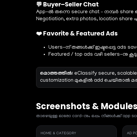
💬 Buyer–Seller Chat
App-ൽ തന്നെ secure chat – നമ്പർ share ചെ
Negotiation, extra photos, location share എ
❤️ Favorite & Featured Ads
Users-ന് തങ്ങൾക്ക് ഇഷ്ടപ്പെട്ട ads s
Featured / top ads വഴി sellers-നു കൂടു
മൊത്തത്തിൽ:
eClassify secure, scalab
customization മുകളില്‍ add ചെയിതാൽ മത
Screenshots & Modules
താഴെയുള്ള ഓരോ card-നും ഒപ്പം നിങ്ങള്‍ക്ക് app sc
HOME & CATEGORY
AD P