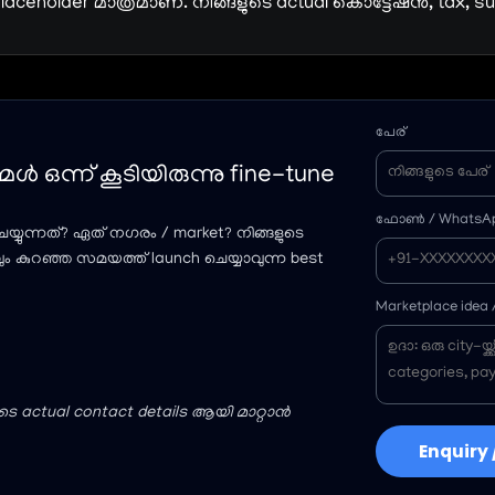
holder മാത്രമാണ്. നിങ്ങളുടെ actual കൊട്ടേഷൻ, tax, su
പേര്
മൾ ഒന്ന് കൂടിയിരുന്നു fine-tune
ഫോൺ / WhatsAp
യ്യുന്നത്? ഏത് നഗരം / market? നിങ്ങളുടെ
വും കുറഞ്ഞ സമയത്ത് launch ചെയ്യാവുന്ന best
Marketplace idea
ുടെ actual contact details ആയി മാറ്റാൻ
Enquiry