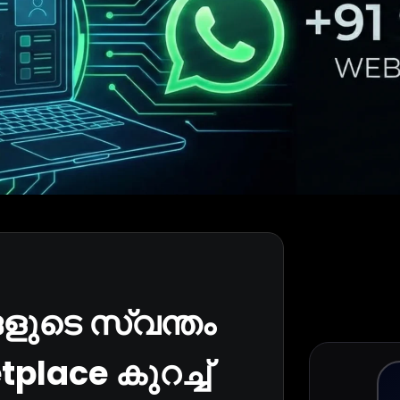
ങളുടെ സ്വന്തം
place കുറച്ച്