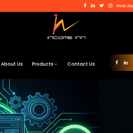
Week days
About Us
Products
Contact Us