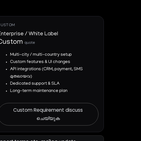
CUSTOM
Enterprise / White Label
Custom
quote
Multi-city / multi-country setup
Custom features & UI changes
API integrations (CRM, payment, SMS
മുതലായവ)
Dedicated support & SLA
Long-term maintenance plan
Custom Requirement discuss
ചെയ്യുക