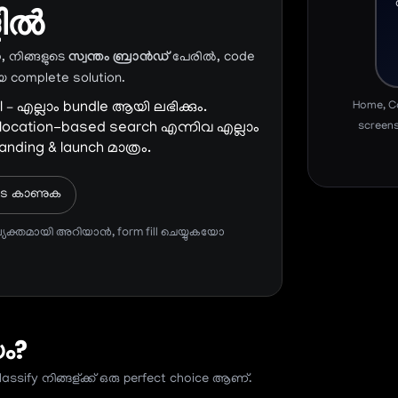
ളിൽ
, നിങ്ങളുടെ
സ്വന്തം ബ്രാൻഡ്
പേരിൽ, code
 complete solution.
 – എല്ലാം bundle ആയി ലഭിക്കും.
Home, Ca
 location-based search എന്നിവ എല്ലാം
screens
nding & launch മാത്രം.
lans കാണുക
‌ വ്യക്തമായി അറിയാൻ, form fill ചെയ്യുകയോ
ം?
ify നിങ്ങള്ക്ക് ഒരു perfect choice ആണ്.