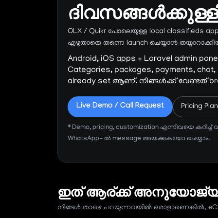
ദിവസങ്ങൾക്കുള്
OLX / Quikr പോലെയുള്ള local classifieds app
എഴുതാതെ തന്നെ launch ചെയ്യാൻ തയ്യാറാക്കിയ
Android, iOS apps + Laravel admin panel
Categories, packages, payments, chat,
already set ആണ്. നിങ്ങൾക്ക് വേണ്ടത് bra
Live Demo / Call Request
Pricing P
* Demo, pricing, customization എന്നിവയെ കുറിച്ച്
WhatsApp- ൽ message അയക്കുകയോ ചെയ്യാം.
ഇത് ആര്ക്ക് അനുയോജ്യ
നിങ്ങൾ താഴെ പറയുന്നവയിൽ ഒരാളാണെങ്കിൽ, eClass