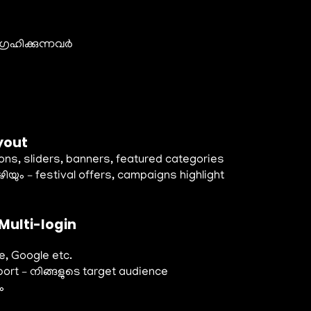
്രഹിക്കുന്നവർ
yout
ons, sliders, banners, featured categories
ും – festival offers, campaigns highlight
Multi-login
e, Google etc.
ort – നിങ്ങളുടെ target audience
ം