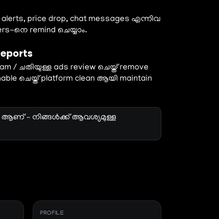
 alerts, price drop, chat messages എന്നിവ
ers-നെ remind ചെയ്യാം.
Reports
pam / ചതിയുള്ള ads review ചെയ്ത് remove
nable ചെയ്ത് platform clean ആയി maintain
k ആണ് – നിങ്ങൾക്ക് ആവശ്യമുള്ള
PROFILE