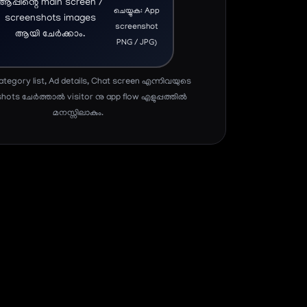
ആപ്പിന്റെ main screen /
ചെയ്യുക: App
screenshots images
screenshot
ആയി ചേർക്കാം.
PNG / JPG)
tegory list, Ad details, Chat screen എന്നിവയുടെ
hots ചേർത്താൽ visitor നു app flow എളുപ്പത്തിൽ
മനസ്സിലാകും.