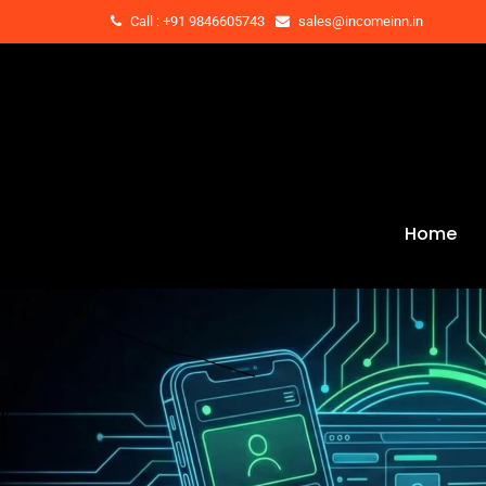
Call : +91 9846605743
sales@incomeinn.in
Home