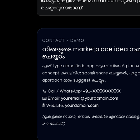
നോട്ട്:
മുകളിൽ കാണുന്ന amount-ുകൾ place
ചെയ്യാവുന്നതാണ്.
CONTACT / DEMO
നിങ്ങളുടെ marketplace idea നമ്
ചെയ്യാം
ഏത് type classifieds app ആണ് നിങ്ങൾ plan ചെ
concept കുറച്ച് വിശദമായി share ചെയ്താൽ, ഏറ്റ
approach നാം suggest ചെയ്യും.
📞 Call / WhatsApp:
+91-XXXXXXXXXX
📧 Email:
youremail@yourdomain.com
🌐 Website:
yourdomain.com
(മുകളിലെ നമ്പർ, email, website എന്നിവ നിങ്ങള
മറക്കരുത്.)