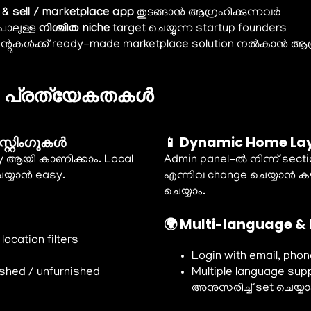
 & sell / marketplace app
തുടങ്ങാൻ ആഗ്രഹിക്കുന്നവർ
 പോലുള്ള
നിശ്ചിത niche
target ചെയ്യുന്ന startup founders
്ലയന്റുകൾക്ക് ready-made marketplace solution നല്‍കാൻ ആഗ
rm പ്രത്യേകതകൾ
്റ്റിംഗുകൾ
📱 Dynamic Home La
ity ആയി കാണിക്കാം. Local
Admin panel-ൽ നിന്ന് secti
െയ്യാൻ easy.
എന്നിവ change ചെയ്യാൻ കഴിയ
ചെയ്യാം.
🌍 Multi-language & 
ocation filters
Login with email, phon
ished / unfurnished
Multiple language supp
അനുസരിച്ച് set ചെയ്യാ