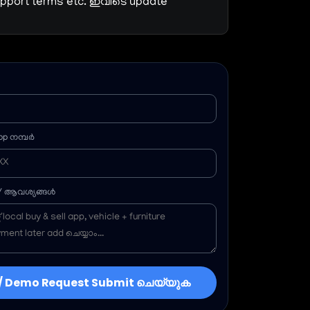
pport terms etc. ഇവിടെ update
p നമ്പർ
 / ആവശ്യങ്ങൾ
 / Demo Request Submit ചെയ്യുക