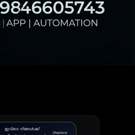
ഇവിടെ നിങ്ങൾക്ക്
(Replace